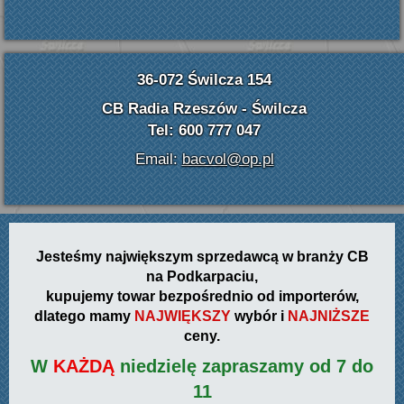
36-072 Świlcza 154
CB Radia Rzeszów - Świlcza
Tel: 600 777 047
Email:
bacvol@op.pl
Jesteśmy największym sprzedawcą w branży CB
na Podkarpaciu,
kupujemy towar bezpośrednio od importerów,
dlatego mamy
NAJWIĘKSZY
wybór i
NAJNIŻSZE
ceny.
W
KAŻDĄ
niedzielę zapraszamy od 7 do
11