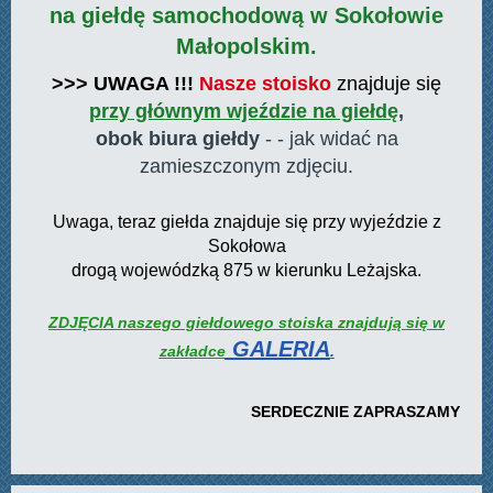
na giełdę samochodową w Sokołowie
Małopolskim.
>>> UWAGA !!!
Nasze stoisko
znajduje się
przy głównym wjeździe
na giełdę
,
obok biura giełdy
- - jak widać na
zamieszczonym zdjęciu.
Uwaga, teraz giełda znajduje się przy wyjeździe z
Sokołowa
drogą wojewódzką 875 w kierunku Leżajska.
ZDJĘCIA naszego giełdowego stoiska znajdują się w
GALERIA
zakładce
.
SERDECZNIE ZAPRASZAMY