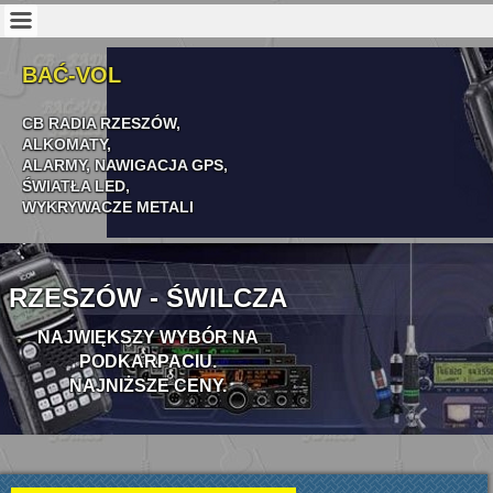
BAĆ-VOL
CB RADIA RZESZÓW,
ALKOMATY,
ALARMY,
NAWIGACJA
GPS,
ŚWIATŁA LED,
WYKRYWACZE METALI
RZESZÓW - ŚWILCZA
NAJWIĘKSZY WYBÓR NA
PODKARPACIU.
NAJNIŻSZE CENY.