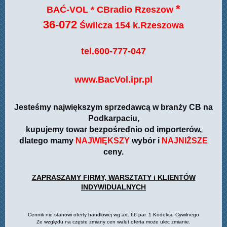
*
BAĆ-VOL * CBradio Rzeszow
36-072
Świlcza 154 k.Rzeszowa
tel.600-777-047
www.BacVol.ipr.pl
Jesteśmy największym sprzedawcą w branży CB na
Podkarpaciu,
kupujemy towar bezpośrednio od importerów,
dlatego mamy
NAJWIĘKSZY
wybór i
NAJNIŻSZE
ceny.
ZAPRASZAMY FIRMY, WARSZTATY i KLIENTÓW
INDYWIDUALNYCH
Cennik nie stanowi oferty handlowej wg art. 66 par. 1 Kodeksu Cywilnego
Ze względu na częste zmiany cen walut oferta może ulec zmianie.