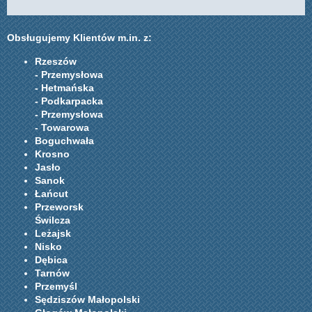
Obsługujemy Klientów m.in. z:
Rzeszów
- Przemysłowa
- Hetmańska
- Podkarpacka
- Przemysłowa
- Towarowa
Boguchwała
Krosno
Jasło
Sanok
Łańcut
Przeworsk
Świlcza
Leżajsk
Nisko
Dębica
Tarnów
Przemyśl
Sędziszów Małopolski