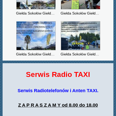
Giełda Sokołów Giełda Samochodowa Sokołów Małopolski BAĆ-VOL stoisko obok biura giełdy.
Giełda Sokołów Giełda Samochodowa Sokołów Małopolski BAĆ-VOL stoisko obok biura giełdy
Giełda Sokołów Giełda Samochodowa Sokołów Małopolski BAĆ-VOL stoisko przy głównym wjeździe na giełdę, obok biura giełdy.
Giełda Sokołów Giełda Samochodowa Sokołów Małopolski CB RADIA BAĆ-VOL stoisko przy głównym wjeździe na giełdę, obok biura giełdy.
Serwis Radio TAXI
Serwis Radiotelefonów i Anten TAXI.
Z A P R A S Z A M Y od 8.00 do 18.00